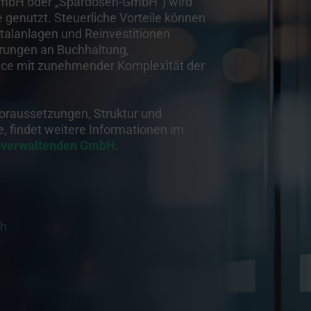
mbH oder „Spardosen-GmbH“) wird
 genutzt. Steuerliche Vorteile können
italanlagen und Reinvestitionen
erungen an Buchhaltung,
nce mit zunehmender Komplexität der
Voraussetzungen, Struktur und
, findet weitere Informationen im
nsverwaltenden GmbH
.
th