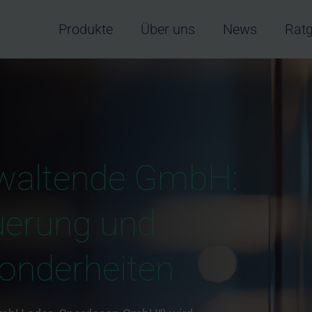
Produkte
Über uns
News
Rat
waltende GmbH:
uerung und
sonderheiten