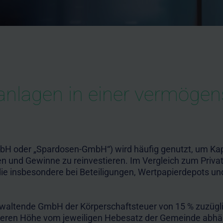
anlagen in einer vermöge
oder „Spardosen-GmbH“) wird häufig genutzt, um Kapit
lten und Gewinne zu reinvestieren. Im Vergleich zum Priv
 die insbesondere bei Beteiligungen, Wertpapierdepots u
rwaltende GmbH der Körperschaftsteuer von 15 % zuzüglic
deren Höhe vom jeweiligen Hebesatz der Gemeinde abhän