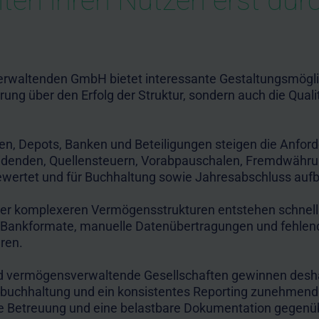
lten ihren Nutzen erst durc
erwaltenden GmbH bietet interessante Gestaltungsmöglic
erung über den Erfolg der Struktur, sondern auch die Qual
n, Depots, Banken und Beteiligungen steigen die Anford
 Dividenden, Quellensteuern, Vorabpauschalen, Fremdwä
bewertet und für Buchhaltung sowie Jahresabschluss aufb
oder komplexeren Vermögensstrukturen entstehen schne
Bankformate, manuelle Datenübertragungen und fehlen
ren.
und vermögensverwaltende Gesellschaften gewinnen deshal
rbuchhaltung und ein konsistentes Reporting zunehmend
iche Betreuung und eine belastbare Dokumentation gegen