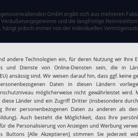
ermögensverwaltenden GmbH ergibt sich aus mehreren Fak
 Veräußerungsgewinne und die langfristige Reinvestitio
n, hängt jedoch immer von der individuellen Vermögensst
tsteuer und Reinvestition von Gewinnen
erwaltende GmbH unterliegt grundsätzlich der Körpersc
schlag sowie gegebenenfalls der Gewerbesteuer. Gewinne
für weitere Kapitalanlagen genutzt werden, ohne unmitt
innen besteuert zu werden.
serträge und § 8b KStG
gen an Kapitalgesellschaften können Dividendenerträge 