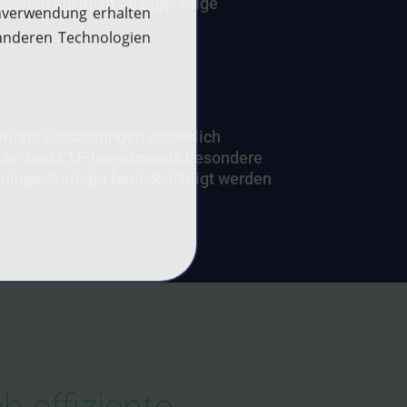
auschal als nicht abzugsfähige
n Voraussetzungen steuerlich
onds- und ETF-Investments besondere
anlagestrategie berücksichtigt werden