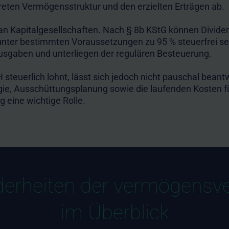
reten Vermögensstruktur und den erzielten Erträgen ab.
n Kapitalgesellschaften. Nach § 8b KStG können Divide
ter bestimmten Voraussetzungen zu 95 % steuerfrei sein
ausgaben und unterliegen der regulären Besteuerung.
teuerlich lohnt, lässt sich jedoch nicht pauschal bean
gie, Ausschüttungsplanung sowie die laufenden Kosten f
 eine wichtige Rolle.
nderheiten der vermögens
im Überblick