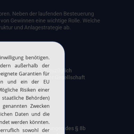
toren. Neben der laufenden Besteuerung
n von Gewinnen eine wichtige Rolle. Welche
ruktur und Anlagestrategie ab.
haftsteuer von 15 % zuzüglich
 können innerhalb der Gesellschaft
elbar auf Ebene der
unter den Voraussetzungen des § 8b