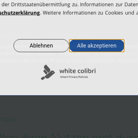
 steuerbegünstigt sein. Dabei gelten 5 % der Erträge p
n und bleiben steuerpflichtig.
gsgewinne und Kapitalanlagen
ngsgewinne aus Beteiligungen können unter bestimmte
ehandelt werden. Darüber hinaus gelten für bestimmte F
elungen, die bei der Planung einer langfristigen Kapital
raxis