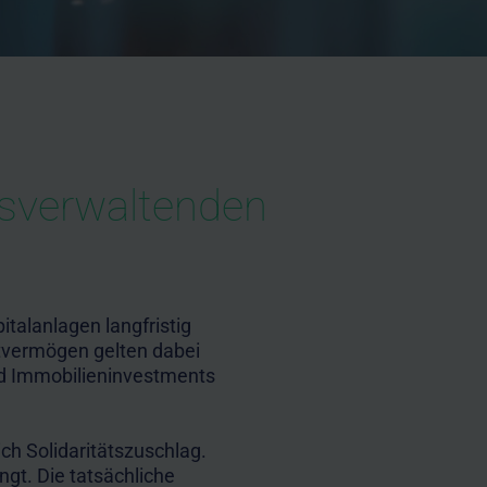
nsverwaltenden
alanlagen langfristig
atvermögen gelten dabei
nd Immobilieninvestments
h Solidaritätszuschlag.
gt. Die tatsächliche