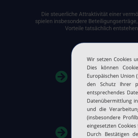
Die steuerliche Attraktivität einer v
spielen insbesondere Beteiligungserträge,
Vorteile tatsächlich entstehe
Körperschaf
Die vermögensv
Solidaritätszu
verbleiben und 
Gesellschafter:
Beteiligung
Bei Beteiligun