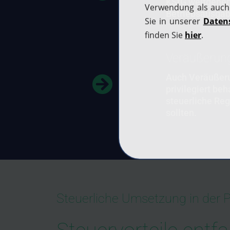
KStG weitgehend
Betriebsausgabe
Veräußerun
Auch Veräußeru
privilegiert b
steuerliche Reg
sollten.
Steuerliche Umsetzung in der P