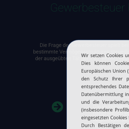
Gewerbesteuer 
Die Frage der Gewerbesteuer spielt be
bestimmte Vermögensstrukturen steuerlic
der ausgeübten Tätigkeit ab. Bereits ein
Vermögensv
Die vermögensv
hängt jedoch vo
Regelungen ab.