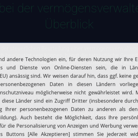
bei der vermögensverwa
Überblick
i der steuerlichen Beurteilung einer vermögensverwalte
h begünstigt sein können, hängt die tatsächliche Gewer
zelne zusätzliche Aktivitäten können Auswirkungen auf di
haben.
erwaltung und Gewerbesteuer
erwaltende GmbH unterliegt grundsätzlich der Gewerbes
n der konkreten Vermögensstruktur, den erzielten Erträ