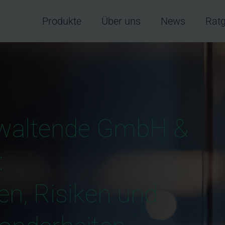
Produkte
Über uns
News
Rat
waltende GmbH &
:
n, Risiken und