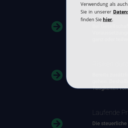
Erweiterte 
Bei Gesellschaf
Voraussetzunge
ganz oder teilw
Risiken durc
Bereits zusätzl
gehen. Deshalb
Tätigkeiten vo
Laufende Pr
Die steuerliche