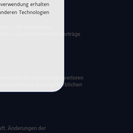
 kann unter bestimmten
ifen. Dadurch können Mieterträge
steuerliche Begünstigungen verloren
mögensverwaltung und gewerblichen
aft. Änderungen der