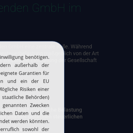
ltenden GmbH im
nden GmbH eine zentrale Rolle. Während
besteuerbelastung maßgeblich von der Art
e steuerliche Einordnung der Gesellschaft
teuer. Die tatsächliche Belastung
gen und den geltenden steuerlichen