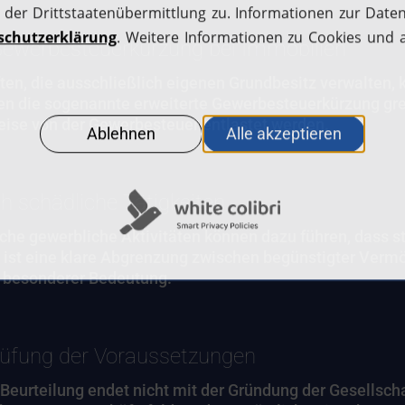
Gewerbesteuerkürzung bei Immobilien
ten, die ausschließlich eigenen Grundbesitz verwalten,
n die sogenannte erweiterte Gewerbesteuerkürzung gre
eise von der Gewerbesteuer entlastet werden.
h schädliche Tätigkeiten
iche gewerbliche Aktivitäten können dazu führen, dass 
 ist eine klare Abgrenzung zwischen begünstigter Ver
n besonderer Bedeutung.
üfung der Voraussetzungen
 Beurteilung endet nicht mit der Gründung der Gesellsch