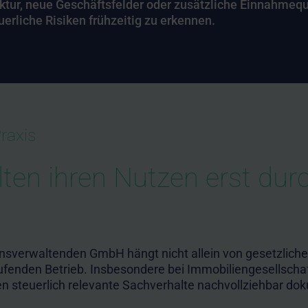
tur, neue Geschäftsfelder oder zusätzliche Einnahmeque
erliche Risiken frühzeitig zu erkennen.
raxis
lten ihren Nutzen erst durc
nsverwaltenden GmbH hängt nicht allein von gesetzlich
aufenden Betrieb. Insbesondere bei Immobiliengesellschaf
n steuerlich relevante Sachverhalte nachvollziehbar dok