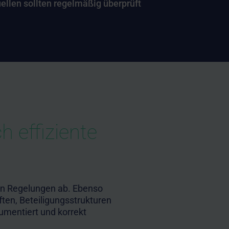
llen sollten regelmäßig überprüft
h effiziente
en Regelungen ab. Ebenso
ten, Beteiligungsstrukturen
umentiert und korrekt