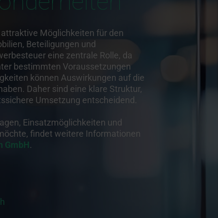
sonderheiten
 attraktive Möglichkeiten für den
ilien, Beteiligungen und
werbesteuer eine zentrale Rolle, da
unter bestimmten Voraussetzungen
tigkeiten können Auswirkungen auf die
aben. Daher sind eine klare Struktur,
htssichere Umsetzung entscheidend.
lagen, Einsatzmöglichkeiten und
möchte, findet weitere Informationen
en GmbH
.
th