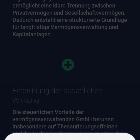
ermöglicht eine klare Trennung zwischen
Privatvermögen und Gesellschaftsvermögen.
Dadurch entsteht eine strukturierte Grundlage
für langfristige Vermögensverwaltung und
Kapitalanlagen.
Einordnung der steuerlichen
Wirkung
Die steuerlichen Vorteile der
vermögensverwaltenden GmbH beruhen
insbesondere auf Thesaurierungseffekten
und der laufenden Besteuerungsstruktur. Die